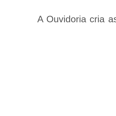
A Ouvidoria cria a
para que sua e
relação franca e a
colaboradores e fo